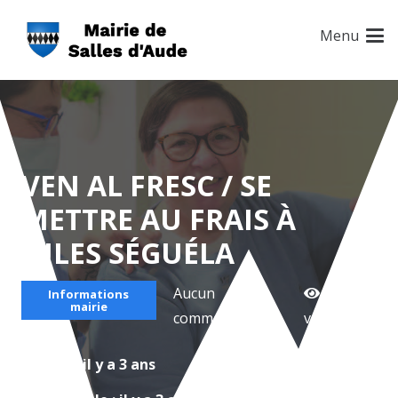
Menu
VEN AL FRESC / SE
METTRE AU FRAIS À
JULES SÉGUÉLA
Aucun
3,397
Informations
mairie
commentaire
vue
Créé le :
il y a 3 ans