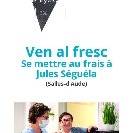
Mis à jour le :
il y a 3 ans
Ven al fresc
Se mettre au frais à
Jules Séguéla
(Salles-d’Aude)