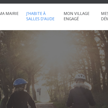
MA MAIRIE
J’HABITE À
MON VILLAGE
ME
SALLES D’AUDE
ENGAGÉ
DÉ