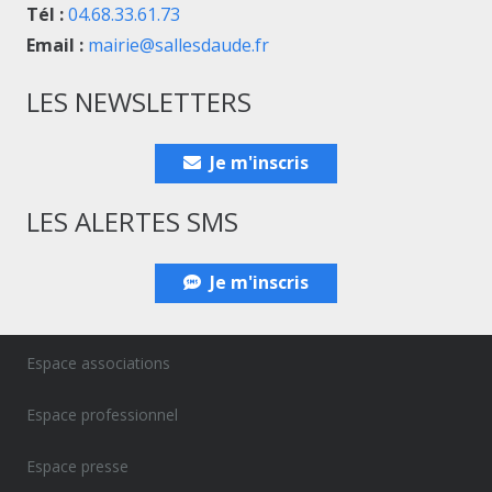
Tél :
04.68.33.61.73
Email :
mairie@sallesdaude.fr
LES NEWSLETTERS
Je m'inscris
LES ALERTES SMS
Je m'inscris
Espace associations
Espace professionnel
Espace presse