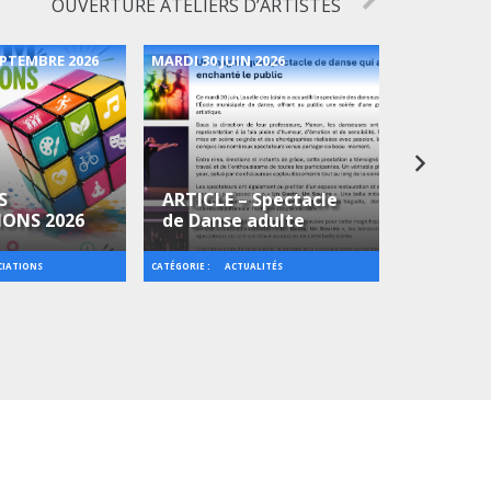
OUVERTURE ATELIERS D’ARTISTES
EPTEMBRE 2026
MARDI 30 JUIN 2026
LUNDI 13 JU
S
ARTICLE – Spectacle
IONS 2026
de Danse adulte
Bal du 13
CATÉGORIE :
CATÉGORIE :
CIATIONS
ACTUALITÉS
AN