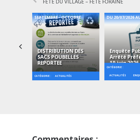
FETE DU VILLAGE – FETE FORAINE
2026
SEPTEMBRE - OCTOBRE
DU 20/07/2026 AU
DISTRIBUTION DES
Enquête Pub
SACS POUBELLES
Arrêté Préf
 Musique
REPORTEE
19 juin 2026
CATÉGORIE :
ACTUALITÉS
ENQU
CATÉGORIE :
CIPALE
ACTUALITÉS
Commentaires :