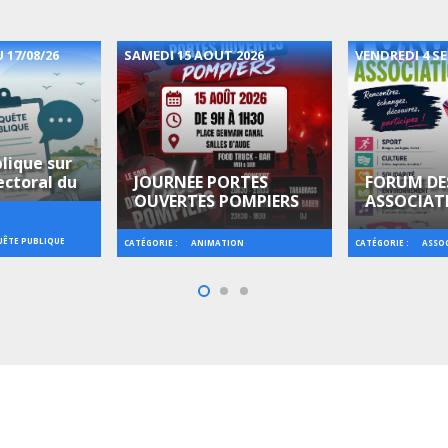
 17/08/26
SAMEDI 15 AOUT 2026
VENDREDI 4 S
lique sur
ectoral du
JOURNEE PORTES
FORUM DE
OUVERTES POMPIERS
ASSOCIAT
ÊTE PUBLIQUE
CATÉGORIE :
CATÉGORIE :
ANIMATION
ASSO