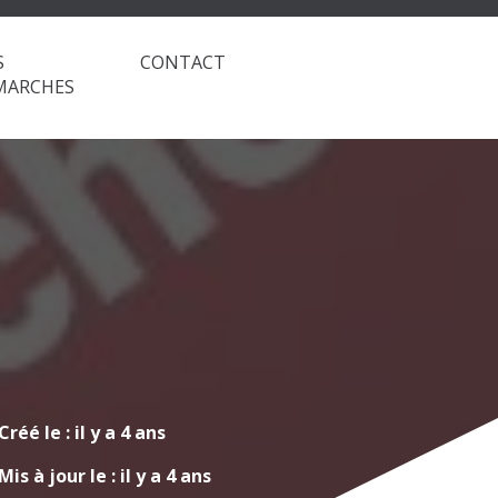
S
CONTACT
MARCHES
Créé le :
il y a 4 ans
Mis à jour le :
il y a 4 ans