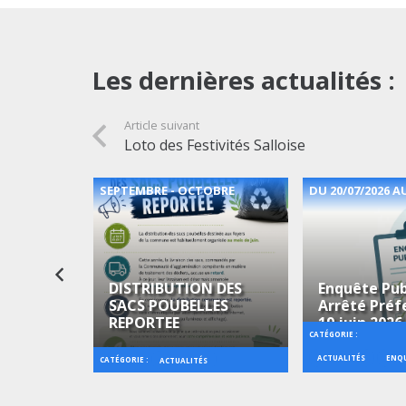
Les dernières actualités :
Article suivant
Loto des Festivités Salloise
2026
SEPTEMBRE - OCTOBRE
DU 20/07/2026 AU
DISTRIBUTION DES
Enquête Pub
SACS POUBELLES
Arrêté Préf
 Musique
REPORTEE
19 juin 2026
CATÉGORIE :
ACTUALITÉS
ENQU
CATÉGORIE :
CIPALE
ACTUALITÉS