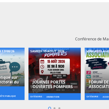
Conférence de Man
 17/08/26
SAMEDI 15 AOUT 2026
VENDREDI 4 S
lique sur
ectoral du
JOURNEE PORTES
FORUM DE
OUVERTES POMPIERS
ASSOCIAT
ÊTE PUBLIQUE
CATÉGORIE :
CATÉGORIE :
ANIMATION
ASSO