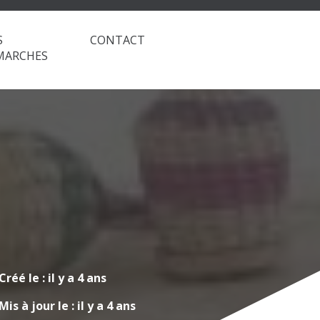
S
CONTACT
MARCHES
Créé le :
il y a 4 ans
Mis à jour le :
il y a 4 ans