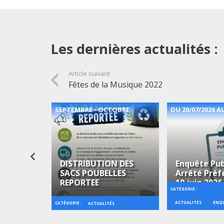
Les dernières actualités :
Article suivant
Fêtes de la Musique 2022
2026
SEPTEMBRE - OCTOBRE
DU 20/07/2026 AU
DISTRIBUTION DES
Enquête Pub
SACS POUBELLES
Arrêté Préf
 Musique
REPORTEE
19 juin 2026
CATÉGORIE :
ACTUALITÉS
ENQU
CATÉGORIE :
CIPALE
ACTUALITÉS