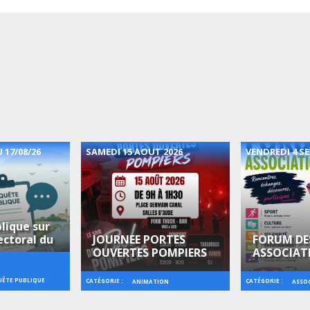
 17/08/26
SAMEDI 15 AOUT 2026
VENDREDI 4 S
lique sur
ectoral du
JOURNEE PORTES
FORUM DE
OUVERTES POMPIERS
ASSOCIAT
ÊTE PUBLIQUE
CATÉGORIE :
CATÉGORIE :
ANIMATION
ASSO