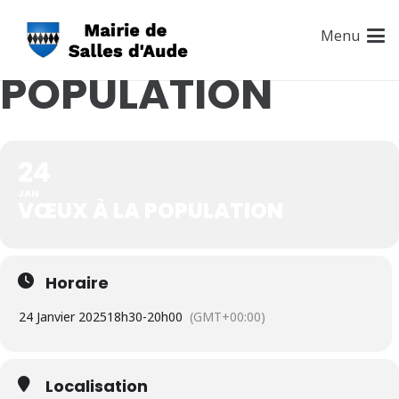
VŒUX À LA
Menu
POPULATION
24
JAN
VŒUX À LA POPULATION
Horaire
24 Janvier 2025
18h30
-
20h00
(GMT+00:00)
Localisation