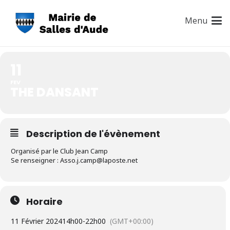
THE DANSANT
Menu
11
FEV
THE DANSANT
Description de l'évènement
Organisé par le Club Jean Camp
Se renseigner : Asso.j.camp@laposte.net
Horaire
11 Février 2024
14h00
-
22h00
(GMT+00:00)