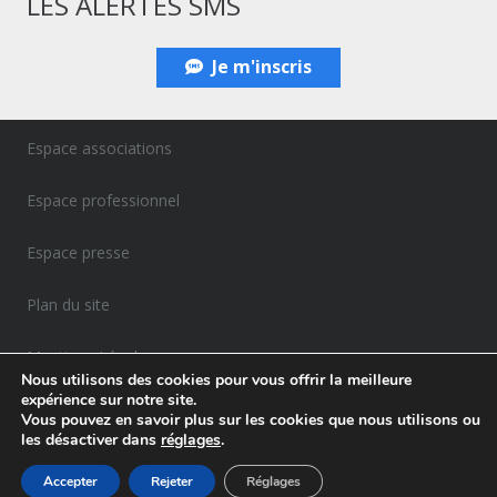
LES ALERTES SMS
Je m'inscris
Espace associations
Espace professionnel
Espace presse
Plan du site
Mentions Légales
Nous utilisons des cookies pour vous offrir la meilleure
expérience sur notre site.
Politique de confidentialité
Vous pouvez en savoir plus sur les cookies que nous utilisons ou
les désactiver dans
réglages
.
Accepter
Rejeter
Réglages
Agence Gemelly