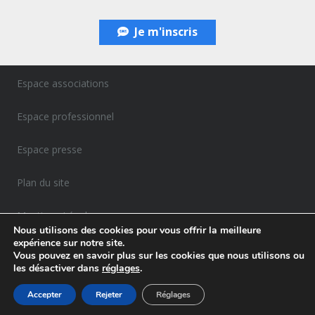
Je m'inscris
Espace associations
Espace professionnel
Espace presse
Plan du site
Mentions Légales
Nous utilisons des cookies pour vous offrir la meilleure
expérience sur notre site.
Politique de confidentialité
Vous pouvez en savoir plus sur les cookies que nous utilisons ou
les désactiver dans
réglages
.
Accepter
Rejeter
Réglages
Agence Gemelly