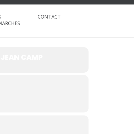
M ORGANISÉE
S
CONTACT
MARCHES
B JEAN CAMP