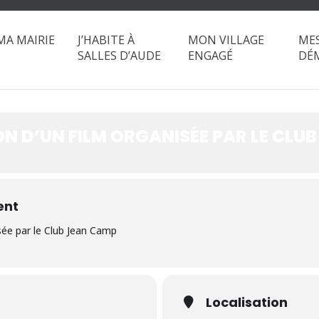
JECTION D’UN FIL
MA MAIRIE
J’HABITE À
MON VILLAGE
ME
SALLES D’AUDE
ENGAGÉ
DÉ
B JEAN CAMP
N D’UN FILM ORGANISÉE PAR LE CLU
ent
sée par le Club Jean Camp
Localisation