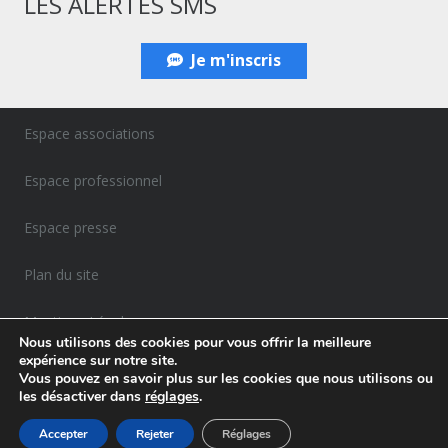
LES ALERTES SMS
Je m'inscris
Espace associations
Espace professionnel
Espace presse
Plan du site
Mentions Légales
Nous utilisons des cookies pour vous offrir la meilleure
expérience sur notre site.
Politique de confidentialité
Vous pouvez en savoir plus sur les cookies que nous utilisons ou
les désactiver dans
réglages
.
Accepter
Rejeter
Réglages
Agence Gemelly