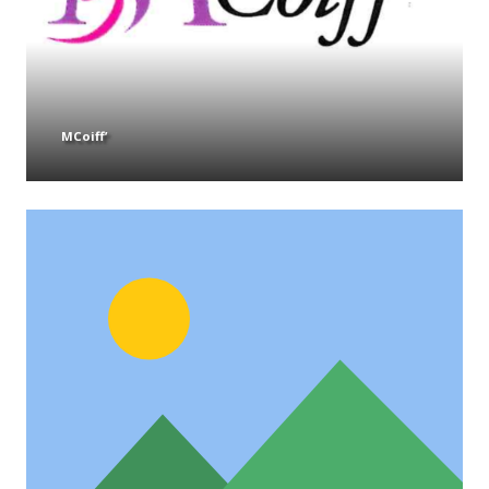
MCoiff’