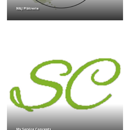
N&J Plâtrerie
My Service Concepts