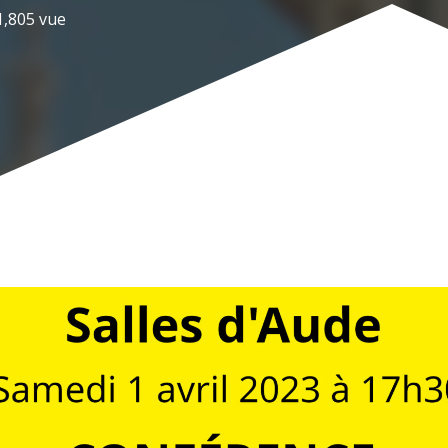
1,805
vue