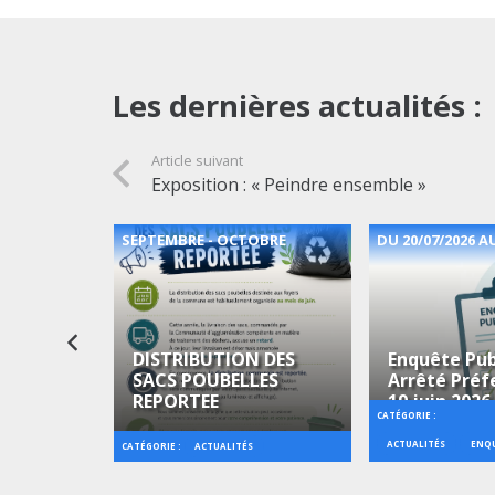
Les dernières actualités :
Article suivant
Exposition : « Peindre ensemble »
2026
SEPTEMBRE - OCTOBRE
DU 20/07/2026 AU
DISTRIBUTION DES
Enquête Pub
SACS POUBELLES
Arrêté Préf
 Musique
REPORTEE
19 juin 2026
CATÉGORIE :
ACTUALITÉS
ENQU
CATÉGORIE :
CIPALE
ACTUALITÉS