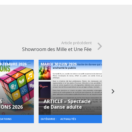
Article précédent
Showroom des Mille et Une Fée
EPTEMBRE 2026
MARDI 30 JUIN 2026
LUNDI 13 JU
S
ARTICLE – Spectacle
IONS 2026
de Danse adulte
Bal du 13
CATÉGORIE :
CATÉGORIE :
CIATIONS
ACTUALITÉS
AN