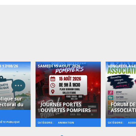
 17/08/26
SAMEDI 15 AOUT 2026
VENDREDI 4 S
lique sur
ectoral du
JOURNEE PORTES
FORUM DE
OUVERTES POMPIERS
ASSOCIAT
ÊTE PUBLIQUE
CATÉGORIE :
CATÉGORIE :
ANIMATION
ASSO