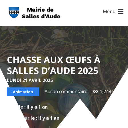
Menu
CHASSE AUX ŒUFS À
SALLES D’AUDE 2025
LUNDI 21 AVRIL 2025
Aucun commentaire
1,248
vue
Animation
Créé le :
il y a 1 an
Mis à jour le :
il y a 1 an