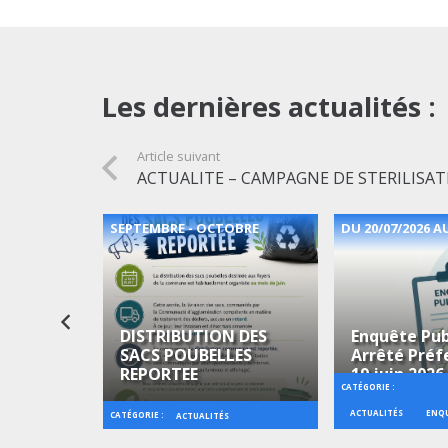
Les dernières actualités :
Article suivant
ACTUALITE – CAMPAGNE DE STERILISA
2026
SEPTEMBRE - OCTOBRE
DU 20/07/2026 AU
DISTRIBUTION DES
Enquête Pub
SACS POUBELLES
Arrêté Préf
 Musique
REPORTEE
19 juin 2026
CATÉGORIE :
ACTUALITÉS
ENQU
CATÉGORIE :
CIPALE
ACTUALITÉS