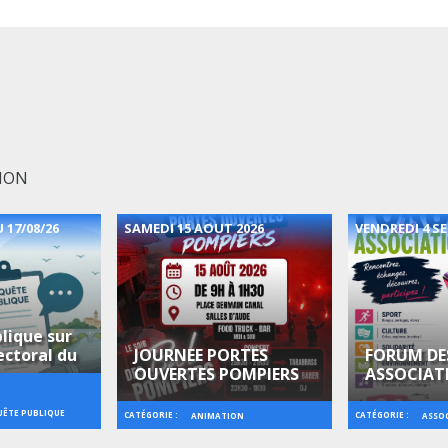
TION
 17/08/26
SAMEDI 15 AOUT 2026
VENDREDI 4 S
lique sur
ectoral du
JOURNEE PORTES
FORUM DE
OUVERTES POMPIERS
ASSOCIAT
ÊTE PUBLIQUE
CATÉGORIE :
CATÉGORIE :
ANIMATION
ASSO