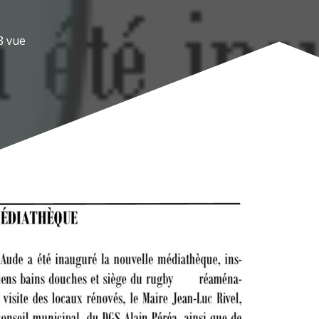
8
vue