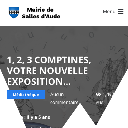
Menu
1, 2, 3 COMPTINES,
VOTRE NOUVELLE
EXPOSITION…
Aucun
1,497
Médiathèque
commentaire
vue
Créé le :
il y a 5 ans