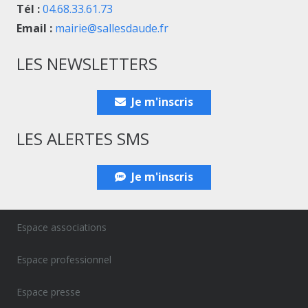
Tél :
04.68.33.61.73
Email :
mairie@sallesdaude.fr
LES NEWSLETTERS
Je m'inscris
LES ALERTES SMS
Je m'inscris
Espace associations
Espace professionnel
Espace presse