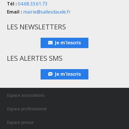
Tél :
04.68.33.61.73
Email :
mairie@sallesdaude.fr
LES NEWSLETTERS
Je m'inscris
LES ALERTES SMS
Je m'inscris
Espace associations
Espace professionnel
Espace presse