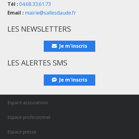
Tél :
04.68.33.61.73
Email :
mairie@sallesdaude.fr
LES NEWSLETTERS
Je m'inscris
LES ALERTES SMS
Je m'inscris
Espace associations
Espace professionnel
Espace presse